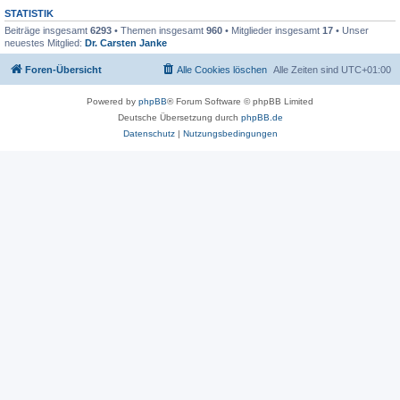
STATISTIK
Beiträge insgesamt
6293
• Themen insgesamt
960
• Mitglieder insgesamt
17
• Unser
neuestes Mitglied:
Dr. Carsten Janke
Foren-Übersicht
Alle Cookies löschen
Alle Zeiten sind
UTC+01:00
Powered by
phpBB
® Forum Software © phpBB Limited
Deutsche Übersetzung durch
phpBB.de
Datenschutz
|
Nutzungsbedingungen