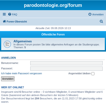
parodontologie.org/forum
FAQ
Anmelden
S
Foren-Übersicht
u
Aktuelle Zeit: 09.08.2026 10:13
c
Öffentliche Foren
h
Allgemeines
e
In dieses Forum posten Sie bitte allgemeine Anfragen an die Studiengruppe.
Themen:
5
ANMELDEN
Benutzername:
Passwort:
Ich habe mein Passwort vergessen
Angemeldet bleiben
WER IST ONLINE?
Insgesamt sind
6
Besucher online :: 0 sichtbare Mitglieder, 0 unsichtbare Mitglieder und 6
Gäste (basierend auf den aktiven Besuchern der letzten 5 Minuten)
Der Besucherrekord liegt bei
204
Besuchern, die am 11.01.2023 17:58 gleichzeitig online
waren.