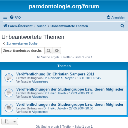
parodontologie.org/forum
FAQ
Anmelden
S
Foren-Übersicht
Suche
Unbeantwortete Themen
u
Unbeantwortete Themen
c
Zur erweiterten Suche
h
Suche
Erweiterte Suche
e
Die Suche ergab 3 Treffer • Seite
1
von
1
Themen
Veröffentlichung Dr. Christian Sampers 2011
Letzter Beitrag von
Dr. Reinhold S. Meyer
«
13.11.2011 18:45
Verfasst in
Allgemeines
Veröffentlichungen der Studiengruppe bzw. deren Mitglieder
Letzter Beitrag von
Dr. Heiko Jakob
«
12.03.2006 13:30
Verfasst in
Allgemeines
Veröffentlichungen der Studiengruppe bzw. deren Mitglieder
Letzter Beitrag von
Dr. Heiko Jakob
«
27.05.2004 20:00
Verfasst in
Allgemeines
Die Suche ergab 3 Treffer • Seite
1
von
1