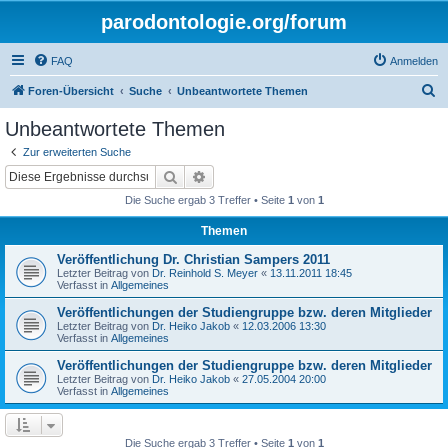
parodontologie.org/forum
FAQ
Anmelden
S
Foren-Übersicht
Suche
Unbeantwortete Themen
u
Unbeantwortete Themen
c
Zur erweiterten Suche
h
Suche
Erweiterte Suche
e
Die Suche ergab 3 Treffer • Seite
1
von
1
Themen
Veröffentlichung Dr. Christian Sampers 2011
Letzter Beitrag von
Dr. Reinhold S. Meyer
«
13.11.2011 18:45
Verfasst in
Allgemeines
Veröffentlichungen der Studiengruppe bzw. deren Mitglieder
Letzter Beitrag von
Dr. Heiko Jakob
«
12.03.2006 13:30
Verfasst in
Allgemeines
Veröffentlichungen der Studiengruppe bzw. deren Mitglieder
Letzter Beitrag von
Dr. Heiko Jakob
«
27.05.2004 20:00
Verfasst in
Allgemeines
Die Suche ergab 3 Treffer • Seite
1
von
1