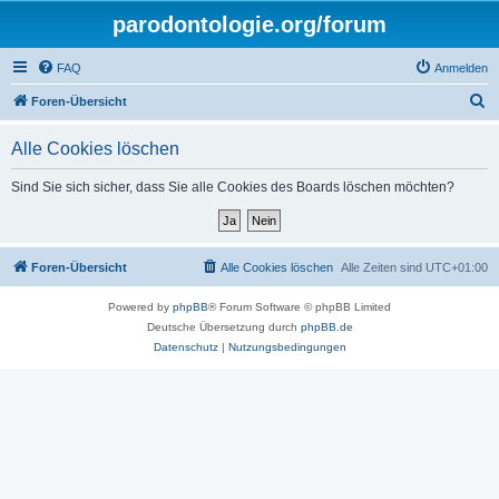
parodontologie.org/forum
FAQ
Anmelden
S
Foren-Übersicht
u
Alle Cookies löschen
c
h
Sind Sie sich sicher, dass Sie alle Cookies des Boards löschen möchten?
e
Foren-Übersicht
Alle Cookies löschen
Alle Zeiten sind
UTC+01:00
Powered by
phpBB
® Forum Software © phpBB Limited
Deutsche Übersetzung durch
phpBB.de
Datenschutz
|
Nutzungsbedingungen