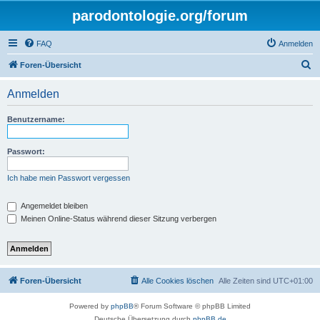
parodontologie.org/forum
FAQ
Anmelden
S
Foren-Übersicht
u
Anmelden
c
h
Benutzername:
e
Passwort:
Ich habe mein Passwort vergessen
Angemeldet bleiben
Meinen Online-Status während dieser Sitzung verbergen
Foren-Übersicht
Alle Cookies löschen
Alle Zeiten sind
UTC+01:00
Powered by
phpBB
® Forum Software © phpBB Limited
Deutsche Übersetzung durch
phpBB.de