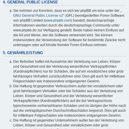
4. GENERAL PUBLIC LICENSE
Sie nehmen zur Kenntnis, dass es sich bei phpBB um eine unter der „
GNU General Public License v2
“ (GPL) bereitgestellten Foren-Software
von phpBB Limited (
www.phpbb.com
) handelt; deutschsprachige
Informationen werden durch die deutschsprachige Community unter
www.phpbb.de zur Verfügung gestellt. Beide haben keinen Einfluss auf
die Art und Weise, wie die Software verwendet wird. Sie können
insbesondere die Verwendung der Software für bestimmte Zwecke nicht
untersagen oder auf Inhalte fremder Foren Einfluss nehmen.
5. GEWÄHRLEISTUNG
Der Betreiber haftet mit Ausnahme der Verletzung von Leben, Körper
und Gesundheit und der Verletzung wesentlicher Vertragspflichten
(Kardinalpflichten) nur für Schäden, die auf ein vorsätzliches oder grob
fahrlässiges Verhalten zurückzuführen sind. Dies gilt auch für mittelbare
Folgeschäden wie insbesondere entgangenen Gewinn.
Die Haftung ist gegenüber Verbrauchern außer bei vorsätzlichem oder
grob fahrlässigem Verhalten oder bei Schäden aus der Verletzung von
Leben, Körper und Gesundheit und der Verletzung wesentlicher
Vertragspflichten (Kardinalpflichten) auf die bei Vertragsschluss
typischerweise vorhersehbaren Schäden und im übrigen der Höhe nach
auf die vertragstypischen Durchschnittsschäden begrenzt. Dies gilt auch
für mittelbare Folgeschäden wie insbesondere entgangenen Gewinn.
Die Haftung ist gegenüber Unternehmern außer bei der Verletzung von
Leben, Körper und Gesundheit oder vorsätzlichem oder grob