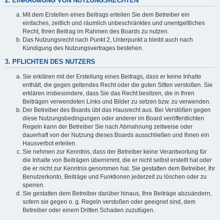
2. EINRÄUMUNG VON NUTZUNGSRECHTEN
Mit dem Erstellen eines Beitrags erteilen Sie dem Betreiber ein
einfaches, zeitlich und räumlich unbeschränktes und unentgeltliches
Recht, Ihren Beitrag im Rahmen des Boards zu nutzen.
Das Nutzungsrecht nach Punkt 2, Unterpunkt a bleibt auch nach
Kündigung des Nutzungsvertrages bestehen.
3. PFLICHTEN DES NUTZERS
Sie erklären mit der Erstellung eines Beitrags, dass er keine Inhalte
enthält, die gegen geltendes Recht oder die guten Sitten verstoßen. Sie
erklären insbesondere, dass Sie das Recht besitzen, die in Ihren
Beiträgen verwendeten Links und Bilder zu setzen bzw. zu verwenden.
Der Betreiber des Boards übt das Hausrecht aus. Bei Verstößen gegen
diese Nutzungsbedingungen oder anderer im Board veröffentlichten
Regeln kann der Betreiber Sie nach Abmahnung zeitweise oder
dauerhaft von der Nutzung dieses Boards ausschließen und Ihnen ein
Hausverbot erteilen.
Sie nehmen zur Kenntnis, dass der Betreiber keine Verantwortung für
die Inhalte von Beiträgen übernimmt, die er nicht selbst erstellt hat oder
die er nicht zur Kenntnis genommen hat. Sie gestatten dem Betreiber, Ihr
Benutzerkonto, Beiträge und Funktionen jederzeit zu löschen oder zu
sperren.
Sie gestatten dem Betreiber darüber hinaus, Ihre Beiträge abzuändern,
sofern sie gegen o. g. Regeln verstoßen oder geeignet sind, dem
Betreiber oder einem Dritten Schaden zuzufügen.