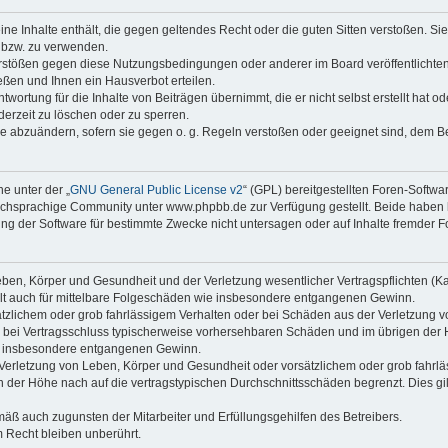
keine Inhalte enthält, die gegen geltendes Recht oder die guten Sitten verstoßen. Si
n bzw. zu verwenden.
erstößen gegen diese Nutzungsbedingungen oder anderer im Board veröffentlicht
ßen und Ihnen ein Hausverbot erteilen.
wortung für die Inhalte von Beiträgen übernimmt, die er nicht selbst erstellt hat 
derzeit zu löschen oder zu sperren.
äge abzuändern, sofern sie gegen o. g. Regeln verstoßen oder geeignet sind, dem 
e unter der „
GNU General Public License v2
“ (GPL) bereitgestellten Foren-Softwa
chsprachige Community unter www.phpbb.de zur Verfügung gestellt. Beide haben ke
g der Software für bestimmte Zwecke nicht untersagen oder auf Inhalte fremder F
ben, Körper und Gesundheit und der Verletzung wesentlicher Vertragspflichten (Kard
gilt auch für mittelbare Folgeschäden wie insbesondere entgangenen Gewinn.
ätzlichem oder grob fahrlässigem Verhalten oder bei Schäden aus der Verletzung 
 die bei Vertragsschluss typischerweise vorhersehbaren Schäden und im übrigen de
wie insbesondere entgangenen Gewinn.
erletzung von Leben, Körper und Gesundheit oder vorsätzlichem oder grob fahrläs
der Höhe nach auf die vertragstypischen Durchschnittsschäden begrenzt. Dies gi
mäß auch zugunsten der Mitarbeiter und Erfüllungsgehilfen des Betreibers.
 Recht bleiben unberührt.