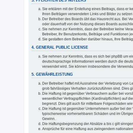
3. PFLICHTEN DES NUTZERS
Sie erklären mit der Erstellung eines Beitrags, dass er 
Ihren Beiträgen verwendeten Links und Bilder zu setze
Der Betreiber des Boards übt das Hausrecht aus. Bei V
oder dauerhaft von der Nutzung dieses Boards ausschlie
Sie nehmen zur Kenntnis, dass der Betreiber keine Verant
Betreiber, Ihr Benutzerkonto, Beiträge und Funktionen je
Sie gestatten dem Betreiber darüber hinaus, Ihre Beitr
4. GENERAL PUBLIC LICENSE
Sie nehmen zur Kenntnis, dass es sich bei phpBB um ein
deutschsprachige Informationen werden durch die deuts
verwendet wird. Sie können insbesondere die Verwendun
5. GEWÄHRLEISTUNG
Der Betreiber haftet mit Ausnahme der Verletzung von Le
grob fahrlässiges Verhalten zurückzuführen sind. Dies 
Die Haftung ist gegenüber Verbrauchern außer bei vors
wesentlicher Vertragspflichten (Kardinalpflichten) auf
begrenzt. Dies gilt auch für mittelbare Folgeschäden 
Die Haftung ist gegenüber Unternehmern außer bei der V
typischerweise vorhersehbaren Schäden und im Übrigen 
Gewinn.
Die Haftungsbegrenzung der Absätze a bis c gilt sinnge
Ansprüche für eine Haftung aus zwingendem nationalem