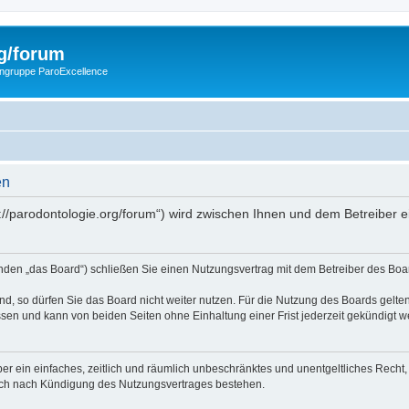
g/forum
engruppe ParoExcellence
en
ps://parodontologie.org/forum“) wird zwischen Ihnen und dem Betreiber
enden „das Board“) schließen Sie einen Nutzungsvertrag mit dem Betreiber des Boar
, so dürfen Sie das Board nicht weiter nutzen. Für die Nutzung des Boards gelten 
sen und kann von beiden Seiten ohne Einhaltung einer Frist jederzeit gekündigt w
iber ein einfaches, zeitlich und räumlich unbeschränktes und unentgeltliches Rech
auch nach Kündigung des Nutzungsvertrages bestehen.