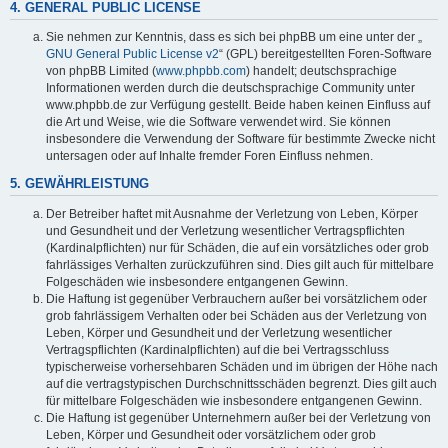
4. GENERAL PUBLIC LICENSE
Sie nehmen zur Kenntnis, dass es sich bei phpBB um eine unter der „
GNU General Public License v2
“ (GPL) bereitgestellten Foren-Software
von phpBB Limited (
www.phpbb.com
) handelt; deutschsprachige
Informationen werden durch die deutschsprachige Community unter
www.phpbb.de zur Verfügung gestellt. Beide haben keinen Einfluss auf
die Art und Weise, wie die Software verwendet wird. Sie können
insbesondere die Verwendung der Software für bestimmte Zwecke nicht
untersagen oder auf Inhalte fremder Foren Einfluss nehmen.
5. GEWÄHRLEISTUNG
Der Betreiber haftet mit Ausnahme der Verletzung von Leben, Körper
und Gesundheit und der Verletzung wesentlicher Vertragspflichten
(Kardinalpflichten) nur für Schäden, die auf ein vorsätzliches oder grob
fahrlässiges Verhalten zurückzuführen sind. Dies gilt auch für mittelbare
Folgeschäden wie insbesondere entgangenen Gewinn.
Die Haftung ist gegenüber Verbrauchern außer bei vorsätzlichem oder
grob fahrlässigem Verhalten oder bei Schäden aus der Verletzung von
Leben, Körper und Gesundheit und der Verletzung wesentlicher
Vertragspflichten (Kardinalpflichten) auf die bei Vertragsschluss
typischerweise vorhersehbaren Schäden und im übrigen der Höhe nach
auf die vertragstypischen Durchschnittsschäden begrenzt. Dies gilt auch
für mittelbare Folgeschäden wie insbesondere entgangenen Gewinn.
Die Haftung ist gegenüber Unternehmern außer bei der Verletzung von
Leben, Körper und Gesundheit oder vorsätzlichem oder grob