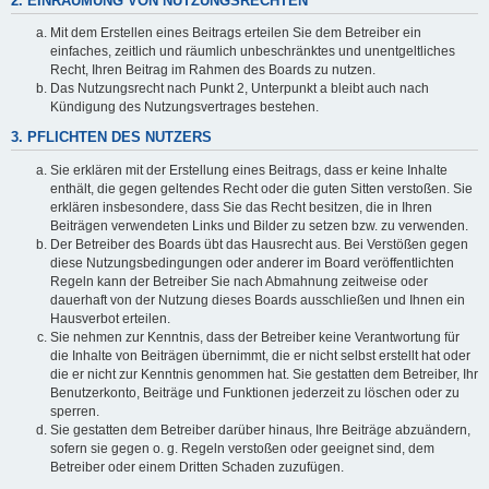
2. EINRÄUMUNG VON NUTZUNGSRECHTEN
Mit dem Erstellen eines Beitrags erteilen Sie dem Betreiber ein
einfaches, zeitlich und räumlich unbeschränktes und unentgeltliches
Recht, Ihren Beitrag im Rahmen des Boards zu nutzen.
Das Nutzungsrecht nach Punkt 2, Unterpunkt a bleibt auch nach
Kündigung des Nutzungsvertrages bestehen.
3. PFLICHTEN DES NUTZERS
Sie erklären mit der Erstellung eines Beitrags, dass er keine Inhalte
enthält, die gegen geltendes Recht oder die guten Sitten verstoßen. Sie
erklären insbesondere, dass Sie das Recht besitzen, die in Ihren
Beiträgen verwendeten Links und Bilder zu setzen bzw. zu verwenden.
Der Betreiber des Boards übt das Hausrecht aus. Bei Verstößen gegen
diese Nutzungsbedingungen oder anderer im Board veröffentlichten
Regeln kann der Betreiber Sie nach Abmahnung zeitweise oder
dauerhaft von der Nutzung dieses Boards ausschließen und Ihnen ein
Hausverbot erteilen.
Sie nehmen zur Kenntnis, dass der Betreiber keine Verantwortung für
die Inhalte von Beiträgen übernimmt, die er nicht selbst erstellt hat oder
die er nicht zur Kenntnis genommen hat. Sie gestatten dem Betreiber, Ihr
Benutzerkonto, Beiträge und Funktionen jederzeit zu löschen oder zu
sperren.
Sie gestatten dem Betreiber darüber hinaus, Ihre Beiträge abzuändern,
sofern sie gegen o. g. Regeln verstoßen oder geeignet sind, dem
Betreiber oder einem Dritten Schaden zuzufügen.